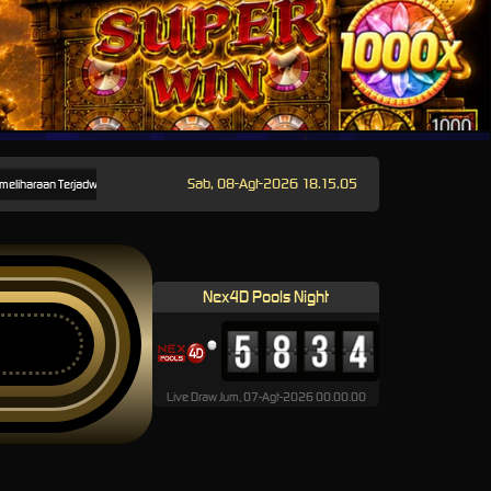
Sab, 08-Agt-2026 18.15.05
 Terjadwal: MarbleX pada 31-Jul-2026 dari 00.00.00 sampai 31-Jul-2027 00.00.00. Selama wakt
Nex4D Pools Night
Live Draw Jum, 07-Agt-2026 00.00.00