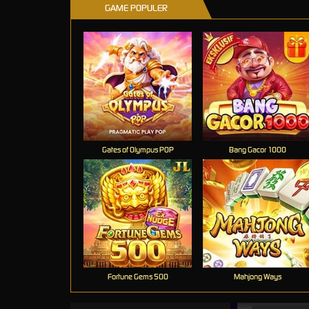
GAME POPULER
Gates of Olympus POP
Bang Gacor 1000
Fortune Gems 500
Mahjong Ways