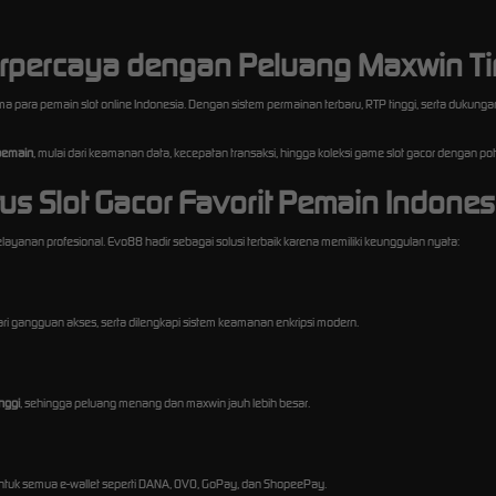
erpercaya dengan Peluang Maxwin Ti
ama para pemain slot online Indonesia. Dengan sistem permainan terbaru, RTP tinggi, serta dukung
pemain
, mulai dari keamanan data, kecepatan transaksi, hingga koleksi game slot gacor dengan po
s Slot Gacor Favorit Pemain Indones
nan profesional. Evo88 hadir sebagai solusi terbaik karena memiliki keunggulan nyata:
ari gangguan akses, serta dilengkapi sistem keamanan enkripsi modern.
inggi
, sehingga peluang menang dan maxwin jauh lebih besar.
untuk semua e-wallet seperti DANA, OVO, GoPay, dan ShopeePay.