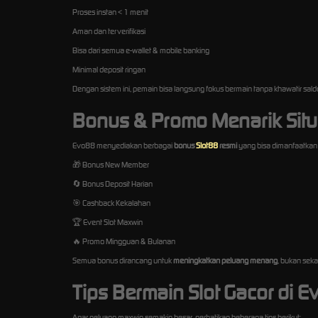
Proses instan < 1 menit
Aman dan terverifikasi
Bisa dari semua e-wallet & mobile banking
Minimal deposit ringan
Dengan sistem ini, pemain bisa langsung fokus bermain tanpa khawatir sald
Bonus & Promo Menarik Situ
Evo88 menyediakan berbagai
bonus
Slot88
resmi
yang bisa dimanfaatka
🎁 Bonus New Member
🔄 Bonus Deposit Harian
🎯 Cashback Kekalahan
🏆 Event Slot Maxwin
🔥 Promo Mingguan & Bulanan
Semua bonus dirancang untuk
meningkatkan peluang menang
, bukan seka
Tips Bermain Slot Gacor di
Agar peluang maxwin semakin besar, perhatikan beberapa tips berikut: