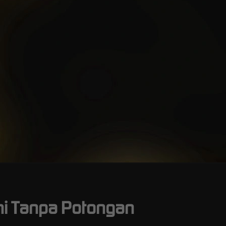
Pindai kod
untuk Un
Android 
smi Tanpa Potongan