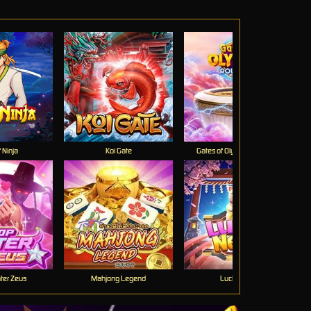
 Ninja
Koi Gate
Gates of Olympus Roulette
ter Zeus
Mahjong Legend
Lucky Neko