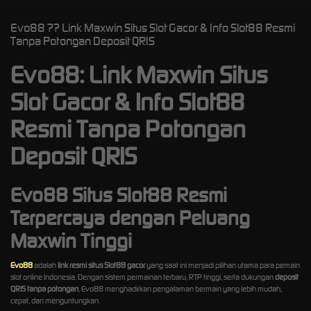
Evo88 ?? Link Maxwin Situs Slot Gacor & Info Slot88 Resmi
Tanpa Potongan Deposit QRIS
Evo88: Link Maxwin Situs
Slot Gacor & Info Slot88
Resmi Tanpa Potongan
Deposit QRIS
Evo88 Situs Slot88 Resmi
Terpercaya dengan Peluang
Maxwin Tinggi
Evo88
adalah
link resmi situs Slot88 gacor
yang saat ini menjadi pilihan utama para pemain
slot online Indonesia. Dengan sistem permainan terbaru, RTP tinggi, serta dukungan
deposit
QRIS tanpa potongan
, Evo88 menghadirkan pengalaman bermain yang lebih mudah,
cepat, dan menguntungkan.