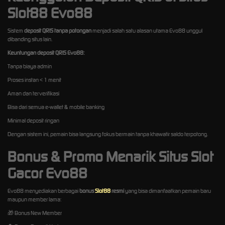
Slot88 Evo88
Sistem
deposit QRIS tanpa potongan
menjadi salah satu alasan utama Evo88 unggul
dibanding situs lain.
Keuntungan deposit QRIS Evo88:
Tanpa biaya admin
Proses instan < 1 menit
Aman dan terverifikasi
Bisa dari semua e-wallet & mobile banking
Minimal deposit ringan
Dengan sistem ini, pemain bisa langsung fokus bermain tanpa khawatir saldo terpotong.
Bonus & Promo Menarik Situs Slot
Gacor Evo88
Evo88 menyediakan berbagai
bonus
Slot88
resmi
yang bisa dimanfaatkan pemain baru
maupun member lama:
🎁 Bonus New Member