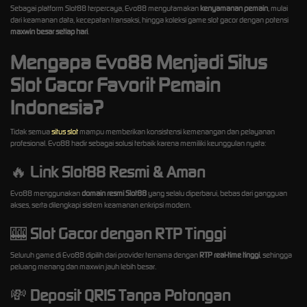
Sebagai platform Slot88 terpercaya, Evo88 mengutamakan
kenyamanan pemain
, mulai
dari keamanan data, kecepatan transaksi, hingga koleksi game slot gacor dengan potensi
maxwin besar setiap hari
.
Mengapa Evo88 Menjadi Situs
Slot Gacor Favorit Pemain
Indonesia?
Tidak semua
situs slot
mampu memberikan konsistensi kemenangan dan pelayanan
profesional. Evo88 hadir sebagai solusi terbaik karena memiliki keunggulan nyata:
🔥
Link Slot88 Resmi & Aman
Evo88 menggunakan
domain resmi Slot88
yang selalu diperbarui, bebas dari gangguan
akses, serta dilengkapi sistem keamanan enkripsi modern.
🎰
Slot Gacor dengan RTP Tinggi
Seluruh game di Evo88 dipilih dari provider ternama dengan
RTP real-time tinggi
, sehingga
peluang menang dan maxwin jauh lebih besar.
💸
Deposit QRIS Tanpa Potongan