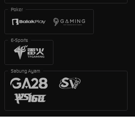
Poker
E-Sports
Sabung Ayam