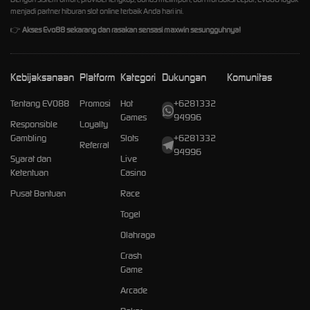
menjadi partner hiburan slot online terbaik Anda hari ini.
👉
Akses Evo88 sekarang dan rasakan sensasi maxwin sesungguhnya!
Kebijaksanaan
Platform
Kategori
Dukungan
Komunitas
Tentang EVO88
Promosi
Hot
+6281332
Games
94996
Responsible
Loyalty
Gambling
Slots
+6281332
Referral
94996
Syarat dan
Live
Ketentuan
Casino
Pusat Bantuan
Race
Togel
Olahraga
Crash
Game
Arcade