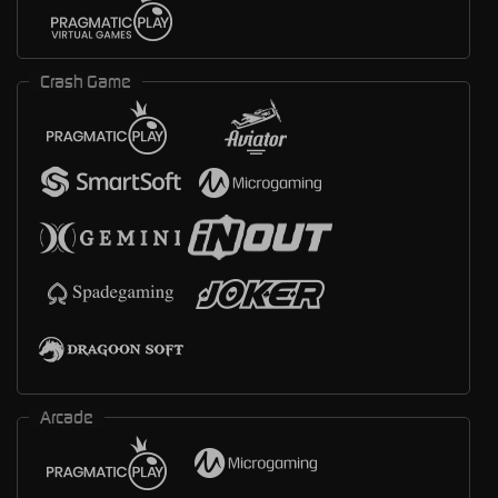
Crash Game
Arcade