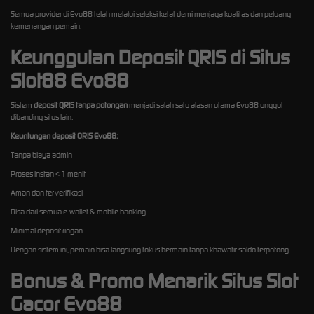
Semua provider di Evo88 telah melalui seleksi ketat demi menjaga kualitas dan peluang
kemenangan pemain.
Keunggulan Deposit QRIS di Situs
Slot88 Evo88
Sistem
deposit QRIS tanpa potongan
menjadi salah satu alasan utama Evo88 unggul
dibanding situs lain.
Keuntungan deposit QRIS Evo88:
Tanpa biaya admin
Proses instan < 1 menit
Aman dan terverifikasi
Bisa dari semua e-wallet & mobile banking
Minimal deposit ringan
Dengan sistem ini, pemain bisa langsung fokus bermain tanpa khawatir saldo terpotong.
Bonus & Promo Menarik Situs Slot
Gacor Evo88