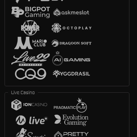
Live Casino