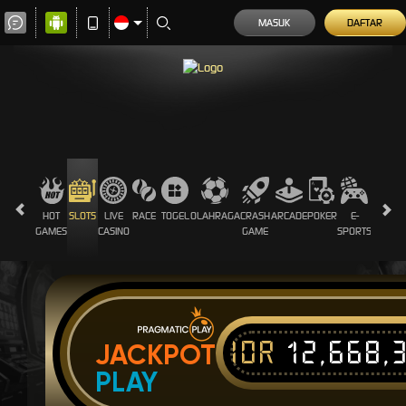
MASUK
DAFTAR
HOT
SLOTS
LIVE
RACE
TOGEL
OLAHRAGA
CRASH
ARCADE
POKER
E-
SABUN
GAMES
CASINO
GAME
SPORTS
AYAM
IDR
12,668,
JACKPOT
PLAY