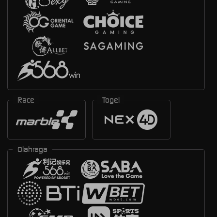
Race
Togel
Olahraga