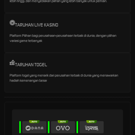
lebih tinggi, dan menyediakan pilihan yang lebih banyak untuk pemain.
TARUHAN LIVE KASINO
Platform Pilihan bagi perusahaan-perusahaan terbaik di dunia, dengan pilihan
variasi game terbanyak
TARUHAN TOGEL
Platform togel yang menarik dari perusahan terbaik di dunia yang menawarkan
hadiah kemenangan besar