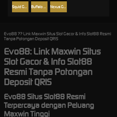
Squid Game 2: Mukunghwa
Buffalo Rush HIGHROLLER
Nexus Gift Delight
Evo88 ?? Link Maxwin Situs Slot Gacor & Info Slot88 Resmi
Tanpa Potongan Deposit QRIS
Evo88: Link Maxwin Situs
Slot Gacor & Info Slot88
Resmi Tanpa Potongan
Deposit QRIS
Evo88 Situs Slot88 Resmi
Terpercaya dengan Peluang
Maxwin Tinggi