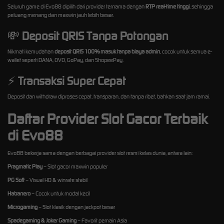
Seluruh game di Evo88 dipilih dari provider ternama dengan
RTP real-time tinggi
, sehingga
peluang menang dan maxwin jauh lebih besar.
💸
Deposit QRIS Tanpa Potongan
Nikmati kemudahan
deposit QRIS 100% masuk tanpa biaya admin
, cocok untuk semua e-
wallet seperti DANA, OVO, GoPay, dan ShopeePay.
⚡
Transaksi Super Cepat
Deposit dan withdraw diproses cepat, transparan, dan tanpa ribet, bahkan saat jam ramai.
Daftar Provider Slot Gacor Terbaik
di Evo88
Evo88 bekerja sama dengan berbagai provider slot resmi kelas dunia, antara lain:
Pragmatic Play
– Slot gacor maxwin populer
PG Soft
– Visual HD & winrate stabil
Habanero
– Cocok untuk modal kecil
Microgaming
– Slot klasik dengan jackpot besar
Spadegaming & Joker Gaming
– Favorit pemain Asia