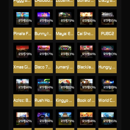
Piggy Bank Gold 2
LABUBU: Fall In Wild
Zeustrike Xmas
Buffalo Rush
Crazy Bounty: Jackpot
RTP
95%
RTP
94%
RTP
79%
RTP
86%
RTP
95%
Pinata Fest
Bunny to the Moon
Maya: Elemental Totem 2
Cai Shen Fortune
PUBG2
RTP
79%
RTP
87%
RTP
93%
RTP
94%
RTP
83%
Xmas Gift Delight
Disco 777
Jumanji Bonanza
BlackJack21
Hungry Slime
RTP
94%
RTP
84%
RTP
80%
RTP
80%
RTP
89%
Aztec: Bonus Hunt 2 Xmas
Rush Hour Gold
Kingyo Riches
Book of Safari
World Cup Final
RTP
92%
RTP
84%
RTP
79%
RTP
94%
RTP
86%