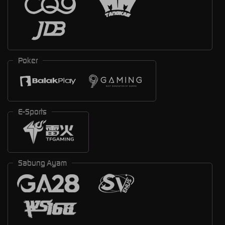
Poker
E-Sports
Sabung Ayam