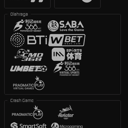
Olahraga
Crash Game