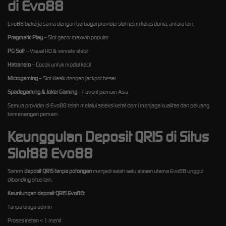
di Evo88
Evo88 bekerja sama dengan berbagai provider slot resmi kelas dunia, antara lain:
Pragmatic Play
– Slot gacor maxwin populer
PG Soft
– Visual HD & winrate stabil
Habanero
– Cocok untuk modal kecil
Microgaming
– Slot klasik dengan jackpot besar
Spadegaming & Joker Gaming
– Favorit pemain Asia
Semua provider di Evo88 telah melalui seleksi ketat demi menjaga kualitas dan peluang
kemenangan pemain.
Keunggulan Deposit QRIS di Situs
Slot88 Evo88
Sistem
deposit QRIS tanpa potongan
menjadi salah satu alasan utama Evo88 unggul
dibanding situs lain.
Keuntungan deposit QRIS Evo88:
Tanpa biaya admin
Proses instan < 1 menit