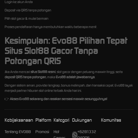
Login ke akun Anda
Deposit via QRIS tanpa potongan
Pilih slot gacor & mulai bermain
Proses pendaftaran hanya membutuhkan waktu beberapa menit.
Kesimpulan: Evo88 Pilihan Tepat
Situs Slot88 Gacor Tanpa
Potongan QRIS
Jika Anda mencari
situs Slot88 resmi
, slot gacor dengan peluang maxwin tinggi, serta
deposit QRIS tanpa potongan
, maka
Evo88 adalah jawabannya
.
Dengan sistem aman, provider lengkap, bonus melimpah, dan transaksi cepat, Evo88 layak
menjadi partner hiburan slot online terbaik Anda hari ini.
👉
Akses Evo88 sekarang dan rasakan sensasi maxwin sesungguhnya!
Kebijaksanaan
Platform
Kategori
Dukungan
Komunitas
Tentang EVO88
Promosi
Hot
+6281332
Games
94996