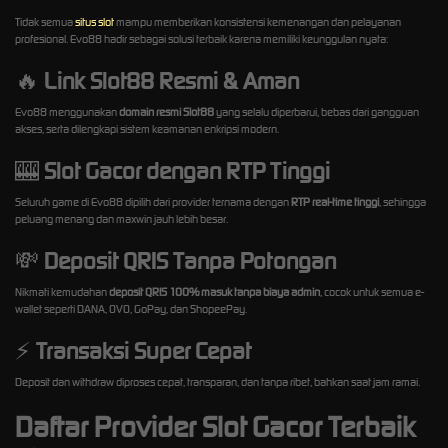
Tidak semua
situs slot
mampu memberikan konsistensi kemenangan dan pelayanan
profesional. Evo88 hadir sebagai solusi terbaik karena memiliki keunggulan nyata:
🔥
Link Slot88 Resmi & Aman
Evo88 menggunakan
domain resmi Slot88
yang selalu diperbarui, bebas dari gangguan
akses, serta dilengkapi sistem keamanan enkripsi modern.
🎰
Slot Gacor dengan RTP Tinggi
Seluruh game di Evo88 dipilih dari provider ternama dengan
RTP real-time tinggi
, sehingga
peluang menang dan maxwin jauh lebih besar.
💸
Deposit QRIS Tanpa Potongan
Nikmati kemudahan
deposit QRIS 100% masuk tanpa biaya admin
, cocok untuk semua e-
wallet seperti DANA, OVO, GoPay, dan ShopeePay.
⚡
Transaksi Super Cepat
Deposit dan withdraw diproses cepat, transparan, dan tanpa ribet, bahkan saat jam ramai.
Daftar Provider Slot Gacor Terbaik