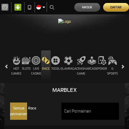
MASUK
DAFTAR
HOT
SLOTS
LIVE
RACE
TOGEL
OLAHRAGA
CRASH
ARCADE
POKER
E-
SABUN
GAMES
CASINO
GAME
SPORTS
AYAM
MARBLEX
Semua
Race
permainan