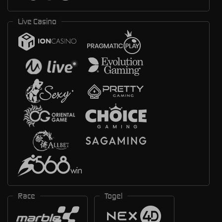
Live Casino
Race
Togel