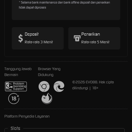
* Selama bank maintenance dan bank offline deposit dan penarikan
tidak dapat diproses
Deposit
Penarikan
Rata-rata 3 Menit
Rata-rata 5 Menit
Tanggung Jawab
Browser Yang
Bermain
Didukung
©2026 EVO88. Hak cipta
dilindungi | 18+
Platform Penyedia Layanan
Slots