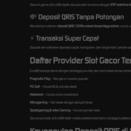
Seluruh game di Evo88 dipilih dari provider ternama dengan
RTP real-time t
💸
Deposit QRIS Tanpa Potongan
Nikmati kemudahan
deposit QRIS 100% masuk tanpa biaya admin
, cocok 
⚡
Transaksi Super Cepat
Deposit dan withdraw diproses cepat, transparan, dan tanpa ribet, bahkan sa
Daftar Provider Slot Gacor T
Evo88 bekerja sama dengan berbagai provider slot resmi kelas dunia, antara
Pragmatic Play
– Slot gacor maxwin populer
PG Soft
– Visual HD & winrate stabil
Habanero
– Cocok untuk modal kecil
Microgaming
– Slot klasik dengan jackpot besar
Spadegaming & Joker Gaming
– Favorit pemain Asia
Semua provider di Evo88 telah melalui seleksi ketat demi menjaga kualit