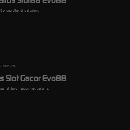
Situs Slot88 Evo88
 unggul dibanding situs lain.
o terpotong.
s Slot Gacor Evo88
n pemain baru maupun member lama: