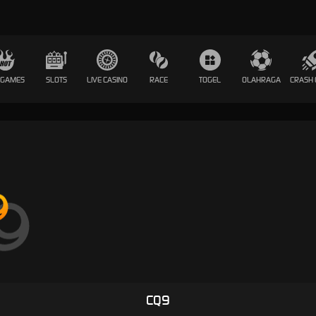
 GAMES
SLOTS
LIVE CASINO
RACE
TOGEL
OLAHRAGA
CRASH
CQ9