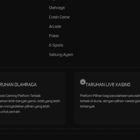
Olahraga
Crash Game
Arcade
Poker
E-Sports
Sabung Ayam
RUHAN OLAHRAGA
TARUHAN LIVE KASINO
ook Gaming Platform Terbaik
Platform Pilihan bagi perusahaan-perusa
kan lebih banyak game, odds yang lebih
terbaik di dunia, dengan pilihan variasi g
 dan menyediakan pilihan yang lebih
terbanyak
untuk pemain.