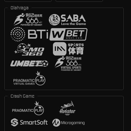
Olahraga
Crash Game