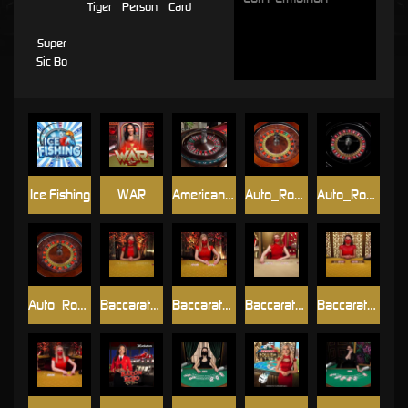
Tiger
Person
Card
Super
Sic Bo
Ice Fishing
WAR
American_Roulette
Auto_Roulette
Auto_Roulette_La_Partage
Auto_Roulette_VIP
Baccarat_A
Baccarat_B
Baccarat_C
Baccarat_Control_Squeeze