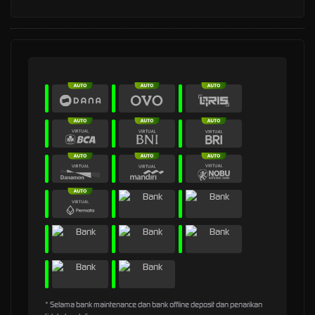
* Selama bank maintenance dan bank offline deposit dan penarikan