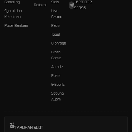
Gambling
Slots
+6281332
Referral
94996
Syarat dan
Live
Ketentuan
Casino
Pusat Bantuan
Race
Togel
Olahraga
Crash
Game
Arcade
Poker
E-Sports
Sabung
Ayam
TARUHAN SLOT