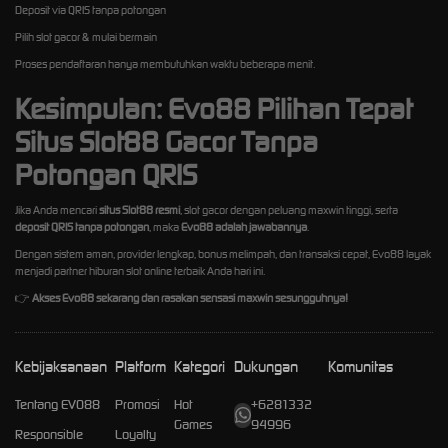
Deposit via QRIS tanpa potongan
Pilih slot gacor & mulai bermain
Proses pendaftaran hanya membutuhkan waktu beberapa menit.
Kesimpulan: Evo88 Pilihan Tepat
Situs Slot88 Gacor Tanpa
Potongan QRIS
Jika Anda mencari
situs Slot88 resmi
, slot gacor dengan peluang maxwin tinggi, serta
deposit QRIS tanpa potongan
, maka
Evo88 adalah jawabannya
.
Dengan sistem aman, provider lengkap, bonus melimpah, dan transaksi cepat, Evo88 layak
menjadi partner hiburan slot online terbaik Anda hari ini.
👉
Akses Evo88 sekarang dan rasakan sensasi maxwin sesungguhnya!
Kebijaksanaan
Platform
Kategori
Dukungan
Komunitas
Tentang EVO88
Promosi
Hot
+6281332
Games
94996
Responsible
Loyalty