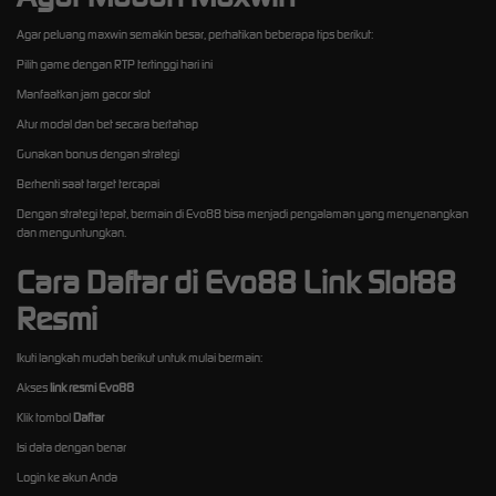
Agar peluang maxwin semakin besar, perhatikan beberapa tips berikut:
Pilih game dengan RTP tertinggi hari ini
Manfaatkan jam gacor slot
Atur modal dan bet secara bertahap
Gunakan bonus dengan strategi
Berhenti saat target tercapai
Dengan strategi tepat, bermain di Evo88 bisa menjadi pengalaman yang menyenangkan
dan menguntungkan.
Cara Daftar di Evo88 Link Slot88
Resmi
Ikuti langkah mudah berikut untuk mulai bermain:
Akses
link resmi Evo88
Klik tombol
Daftar
Isi data dengan benar
Login ke akun Anda