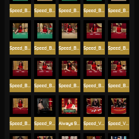
Speed_Baccarat_C
Speed_Baccarat_D
Speed_Baccarat_E
Speed_Baccarat_F
Speed_Baccarat_G
Speed_Baccarat_H
Speed_Baccarat_I
Speed_Baccarat_J
Speed_Baccarat_k
Speed_Baccarat_L
Speed_Baccarat_N
Speed_Baccarat_O
Speed_Baccarat_P
Speed_Baccarat_Q
Speed_Baccarat_R
Speed_Baccarat_S
Speed_Roulette
Always 9 Baccarat
Speed_VIP_Blackjack_A
Speed_VIP_Blackjack_B