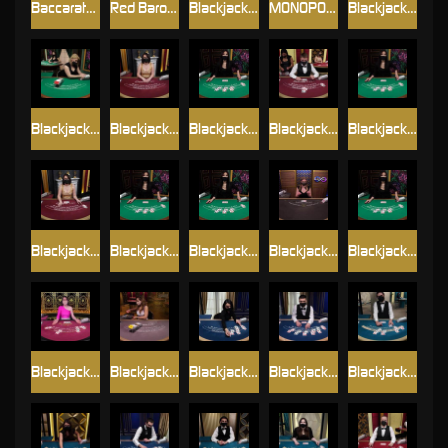
Baccarat_Squeeze
Red Baron RNG
Blackjack_B
MONOPOLY Roll'em
Blackjack_C
Blackjack_D
Blackjack_Diamond_VIP
Blackjack_E
Blackjack_Fortune_VIP
Blackjack_G
Blackjack_Grand_VIP
Blackjack_H
Blackjack_I
Blackjack_Infinite
Blackjack_J
Blackjack_Party
Blackjack_Platinum_VIP
Blackjack_Silver_1
Blackjack_Silver_2
Blackjack_Silver_3