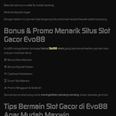
Bisa dari semua e-wallet & mobile banking
Minimal deposit ringan
Dengan sistem ini, pemain bisa langsung fokus bermain tanpa khawatir saldo terpotong.
Bonus & Promo Menarik Situs Slot
Gacor Evo88
Evo88 menyediakan berbagai
bonus
Slot88
resmi
yang bisa dimanfaatkan pemain baru
maupun member lama:
🎁 Bonus New Member
🔄 Bonus Deposit Harian
🎯 Cashback Kekalahan
🏆 Event Slot Maxwin
🔥 Promo Mingguan & Bulanan
Semua bonus dirancang untuk
meningkatkan peluang menang
, bukan sekadar gimmick.
Tips Bermain Slot Gacor di Evo88
Agar Mudah Maxwin