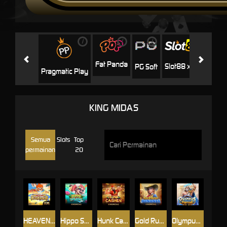
i
i
i
i
i
Facha
Fat Panda
Slot88 x PP
PG Soft
Pragmatic Play
KING MIDAS
Semua
Slots
Top
permainan
20
HEAVENLY FEAST WITH WUKONG
Hippo Splash
Hunk Cai Shen
Gold Rush Bonanza
Olympus Fortune