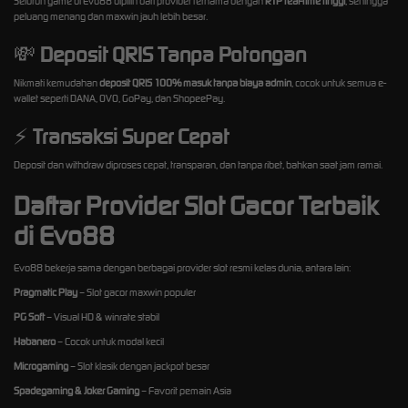
Seluruh game di Evo88 dipilih dari provider ternama dengan
RTP real-time tinggi
, sehingga
peluang menang dan maxwin jauh lebih besar.
💸
Deposit QRIS Tanpa Potongan
Nikmati kemudahan
deposit QRIS 100% masuk tanpa biaya admin
, cocok untuk semua e-
wallet seperti DANA, OVO, GoPay, dan ShopeePay.
⚡
Transaksi Super Cepat
Deposit dan withdraw diproses cepat, transparan, dan tanpa ribet, bahkan saat jam ramai.
Daftar Provider Slot Gacor Terbaik
di Evo88
Evo88 bekerja sama dengan berbagai provider slot resmi kelas dunia, antara lain:
Pragmatic Play
– Slot gacor maxwin populer
PG Soft
– Visual HD & winrate stabil
Habanero
– Cocok untuk modal kecil
Microgaming
– Slot klasik dengan jackpot besar
Spadegaming & Joker Gaming
– Favorit pemain Asia