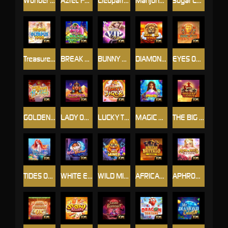
Wonder Ace
Aztec Fortune
Cleopatra's Fortune Ways
Mahjong Dragon Ways
Sugar Candy Bonanza
Treasures of Olympus 1000
BREAK THE BANK
BUNNY VIP NIGHT
DIAMOND KING
EYES OF RA
GOLDEN FORTUNE HORSE
LADY OF RA
LUCKY TIGER
MAGIC PEARLS
THE BIG THE FAT THE UGLY
TIDES OF FORTUNE
WHITE ELEPHANT
WILD MINER
AFRICAN BUFFALO 5000
APHRODITE’S BLESSING