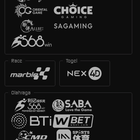
Race
Togel
Olahraga