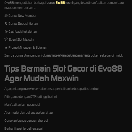
Evo88 menyediakan berbagai
bonus
Slot88
resmi
yang bisa dimanfaatkan pemain baru
maupun member lama:
🎁 Bonus New Member
🔄 Bonus Deposit Harian
🎯 Cashback Kekalahan
🏆 Event Slot Maxwin
🔥 Promo Mingguan & Bulanan
Semua bonus dirancang untuk
meningkatkan peluang menang
, bukan sekadar gimmick.
Tips Bermain Slot Gacor di Evo88
Agar Mudah Maxwin
Agar peluang maxwin semakin besar, perhatikan beberapa tips berikut:
Pilih game dengan RTP tertinggi hari ini
Manfaatkan jam gacor slot
Atur modal dan bet secara bertahap
Gunakan bonus dengan strategi
Berhenti saat target tercapai