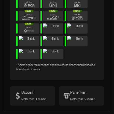
* Selama bank maintenance dan bank offline deposit dan penarikan
tidak dapat diproses
Deposit
Penarikan
Rata-rata 3 Menit
Rata-rata 5 Menit