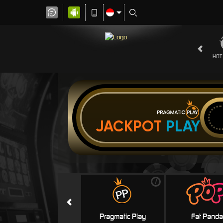
HOT
JACKPOT
PLAY
i
Pragmatic Play
Fat Pand