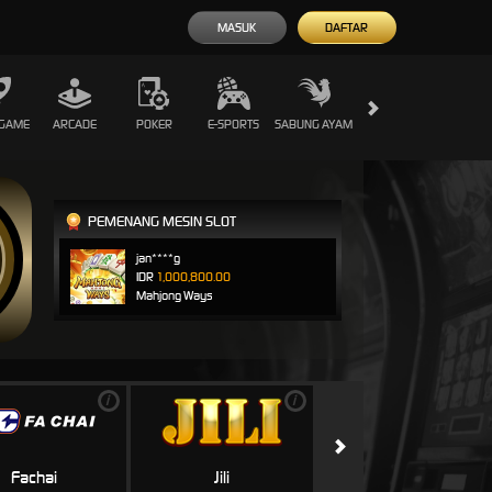
MASUK
DAFTAR
 GAME
ARCADE
POKER
E-SPORTS
SABUNG AYAM
PROMOSI
PEMENANG MESIN SLOT
jan****g
IDR
1,000,800.00
Mahjong Ways
to****2
IDR
706,920.00
Mahjong Wins 3 – Black Scatter
i
i
i
jan****g
IDR
572,400.00
No Limit City
Mahjong Ways
Fachai
Jili
jan****g