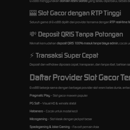
Evo88 menggunakan
domain resmi Slot88
yang selalu diperbarui, bebas d
🎰
Slot Gacor dengan RTP Tinggi
Seluruh game di Evo88 dipilih dari provider ternama dengan
RTP real-time t
💸
Deposit QRIS Tanpa Potongan
Nikmati kemudahan
deposit QRIS 100% masuk tanpa biaya admin
, cocok 
⚡
Transaksi Super Cepat
Deposit dan withdraw diproses cepat, transparan, dan tanpa ribet, bahkan sa
Daftar Provider Slot Gacor T
Evo88 bekerja sama dengan berbagai provider slot resmi kelas dunia, antara
Pragmatic Play
– Slot gacor maxwin populer
PG Soft
– Visual HD & winrate stabil
Habanero
– Cocok untuk modal kecil
Microgaming
– Slot klasik dengan jackpot besar
Spadegaming & Joker Gaming
– Favorit pemain Asia