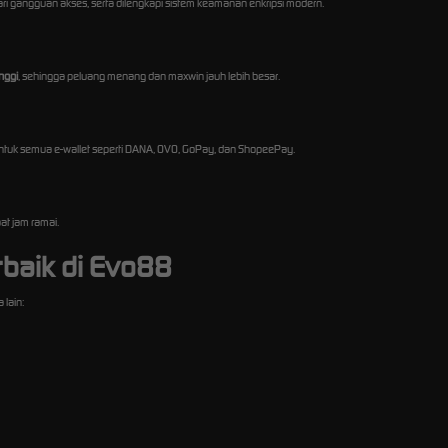
ari gangguan akses, serta dilengkapi sistem keamanan enkripsi modern.
inggi
, sehingga peluang menang dan maxwin jauh lebih besar.
untuk semua e-wallet seperti DANA, OVO, GoPay, dan ShopeePay.
at jam ramai.
erbaik di Evo88
 lain: