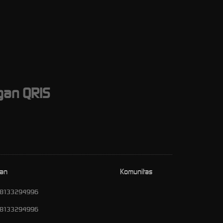
gan QRIS
an
Komunitas
8133294996
8133294996