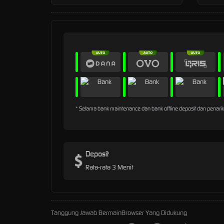
* Selama bank maintenance dan bank offline deposit dan penarik
Deposit
Rata-rata 3 Menit
Tanggung Jawab Bermain
Browser Yang Didukung