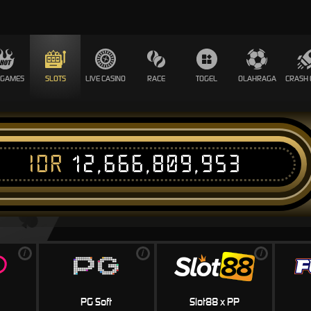
 GAMES
SLOTS
LIVE CASINO
RACE
TOGEL
OLAHRAGA
CRASH
IDR
12,666,809,953
i
i
i
a
PG Soft
Slot88 x PP