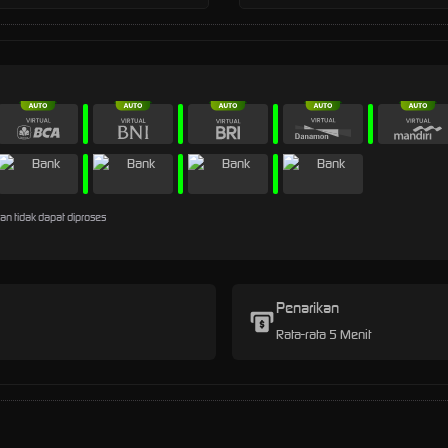
an tidak dapat diproses
Penarikan
Rata-rata 5 Menit