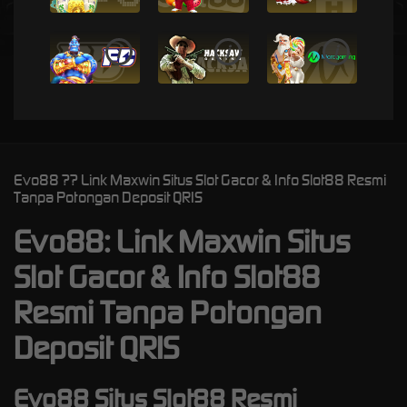
i
i
i
Evo88 ?? Link Maxwin Situs Slot Gacor & Info Slot88 Resmi
Tanpa Potongan Deposit QRIS
Evo88: Link Maxwin Situs
Slot Gacor & Info Slot88
Resmi Tanpa Potongan
Deposit QRIS
Evo88 Situs Slot88 Resmi