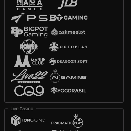
Live Casino