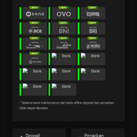
* Selama bank maintenance dan bank offline deposit dan penarikan
tidak dapat diproses
Deposit
Penarikan