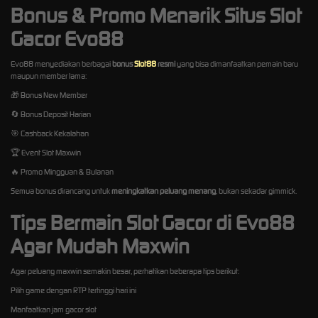
Bonus & Promo Menarik Situs Slot
Gacor Evo88
Evo88 menyediakan berbagai
bonus
Slot88
resmi
yang bisa dimanfaatkan pemain baru
maupun member lama:
🎁 Bonus New Member
🔄 Bonus Deposit Harian
🎯 Cashback Kekalahan
🏆 Event Slot Maxwin
🔥 Promo Mingguan & Bulanan
Semua bonus dirancang untuk
meningkatkan peluang menang
, bukan sekadar gimmick.
Tips Bermain Slot Gacor di Evo88
Agar Mudah Maxwin
Agar peluang maxwin semakin besar, perhatikan beberapa tips berikut:
Pilih game dengan RTP tertinggi hari ini
Manfaatkan jam gacor slot