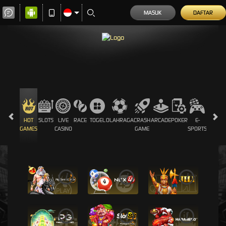
MASUK
DAFTAR
HOT
SLOTS
LIVE
RACE
TOGEL
OLAHRAGA
CRASH
ARCADE
POKER
E-
SABUN
GAMES
CASINO
GAME
SPORTS
AYAM
i
i
i
i
i
i