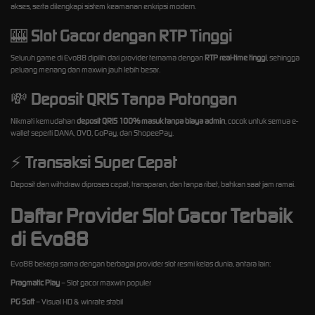
akses, serta dilengkapi sistem keamanan enkripsi modern.
🎰
Slot Gacor dengan RTP Tinggi
Seluruh game di Evo88 dipilih dari provider ternama dengan
RTP real-time tinggi
, sehingga
peluang menang dan maxwin jauh lebih besar.
💸
Deposit QRIS Tanpa Potongan
Nikmati kemudahan
deposit QRIS 100% masuk tanpa biaya admin
, cocok untuk semua e-
wallet seperti DANA, OVO, GoPay, dan ShopeePay.
⚡
Transaksi Super Cepat
Deposit dan withdraw diproses cepat, transparan, dan tanpa ribet, bahkan saat jam ramai.
Daftar Provider Slot Gacor Terbaik
di Evo88
Evo88 bekerja sama dengan berbagai provider slot resmi kelas dunia, antara lain:
Pragmatic Play
– Slot gacor maxwin populer
PG Soft
– Visual HD & winrate stabil