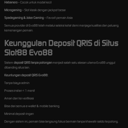
Habanero
– Cocok untuk modal kecil
Microgaming
– Slot klasik dengan jackpot besar
Spadegaming & Joker Gaming
– Favorit pemain Asia
Semua provider di Evo88 telah melalui seleksi ketat demi menjaga kualitas dan peluang
kemenangan pemain.
Keunggulan Deposit QRIS di Situs
Slot88 Evo88
Sistem
deposit QRIS tanpa potongan
menjadi salah satu alasan utama Evo88 unggul
dibanding situs lain.
Keuntungan deposit QRIS Evo88:
Tanpa biaya admin
Proses instan < 1 menit
Aman dan terverifikasi
Bisa dari semua e-wallet & mobile banking
Minimal deposit ringan
Dengan sistem ini, pemain bisa langsung fokus bermain tanpa khawatir saldo terpotong.