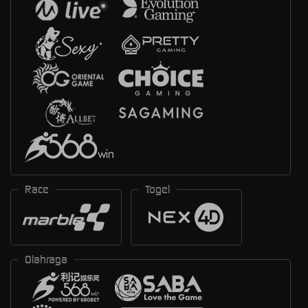
Race
Togel
Olahraga