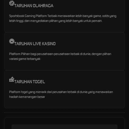
TARUHAN OLAHRAGA
Sportsbook Gaming Platform Terbaik menawarkan lebih banyak game, odds yang
lebih tinggi, dan menyediakan pilihan yang lebih banyak untuk pemain.
TARUHAN LIVE KASINO
Platform Pilihan bagi perusahaan-perusahaan terbaik di dunia, dengan pilihan
variasi game terbanyak
TARUHAN TOGEL
Platform togel yang menarik dari perusahan terbaik di dunia yang menawarkan
hadiah kemenangan besar