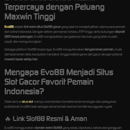
Terpercaya dengan Peluang
Maxwin Tinggi
Evo88
adalah
link resmi situs Slot88 gacor
yang saat ini menjadi pilihan utama para pemain
slot online Indonesia. Dengan sistem permainan terbaru, RTP tinggi, serta dukungan
deposit
QRIS tanpa potongan
, Evo88 menghadirkan pengalaman bermain yang lebih mudah,
cepat, dan menguntungkan.
Sebagai platform Slot88 terpercaya, Evo88 mengutamakan
kenyamanan pemain
, mulai
dari keamanan data, kecepatan transaksi, hingga koleksi game slot gacor dengan potensi
maxwin besar setiap hari
.
Mengapa Evo88 Menjadi Situs
Slot Gacor Favorit Pemain
Indonesia?
Tidak semua
situs slot
mampu memberikan konsistensi kemenangan dan pelayanan
profesional. Evo88 hadir sebagai solusi terbaik karena memiliki keunggulan nyata:
🔥
Link Slot88 Resmi & Aman
Evo88 menggunakan
domain resmi Slot88
yang selalu diperbarui, bebas dari gangguan