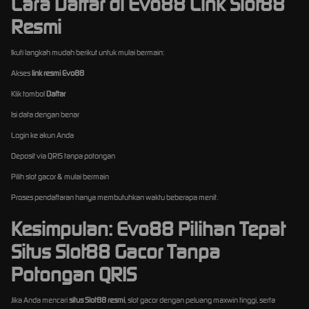
Cara Daftar di Evo88 Link Slot88
Resmi
Ikuti langkah mudah berikut untuk mulai bermain:
Akses
link resmi Evo88
Klik tombol
Daftar
Isi data dengan benar
Login ke akun Anda
Deposit via QRIS tanpa potongan
Pilih slot gacor & mulai bermain
Proses pendaftaran hanya membutuhkan waktu beberapa menit.
Kesimpulan: Evo88 Pilihan Tepat
Situs Slot88 Gacor Tanpa
Potongan QRIS
Jika Anda mencari
situs Slot88 resmi
, slot gacor dengan peluang maxwin tinggi, serta