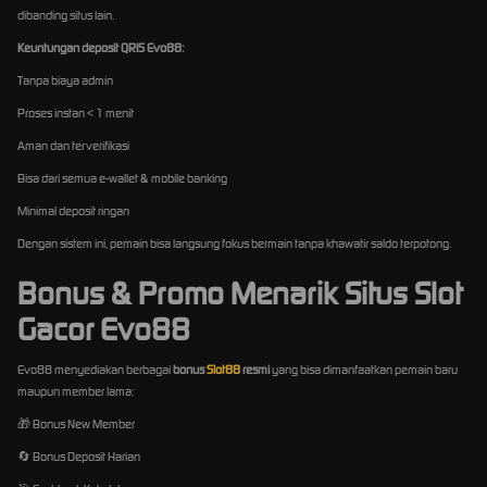
dibanding situs lain.
Keuntungan deposit QRIS Evo88:
Tanpa biaya admin
Proses instan < 1 menit
Aman dan terverifikasi
Bisa dari semua e-wallet & mobile banking
Minimal deposit ringan
Dengan sistem ini, pemain bisa langsung fokus bermain tanpa khawatir saldo terpotong.
Bonus & Promo Menarik Situs Slot
Gacor Evo88
Evo88 menyediakan berbagai
bonus
Slot88
resmi
yang bisa dimanfaatkan pemain baru
maupun member lama:
🎁 Bonus New Member
🔄 Bonus Deposit Harian