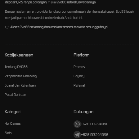
deposit QRIS tanpa potongan
, maka
Evo88 adalah jawabannya
.
Dengan sistem aman, provider lengkap, bonus melimpah, dan transaksi cepat, Evo88 layak
menjadi partner hiburan slot online terbaik Anda hari ini.
👉
Akses Evo88 sekarang dan rasakan sensasi maxwin sesungguhnya!
Kebijaksanaan
Platform
Tentang EVO88
Promosi
Responsible Gambling
Loyalty
Syarat dan Ketentuan
Referral
Pusat Bantuan
Kategori
Dukungan
Hot Games
+628133294996
Slots
+628133294996